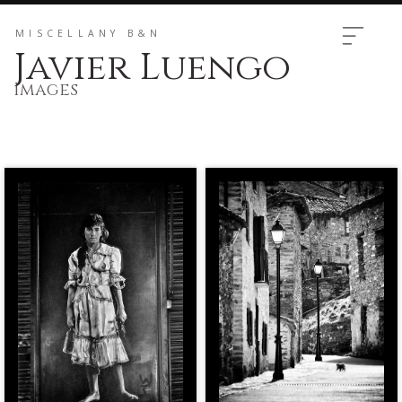
MISCELLANY B&N
Javier Luengo
Images